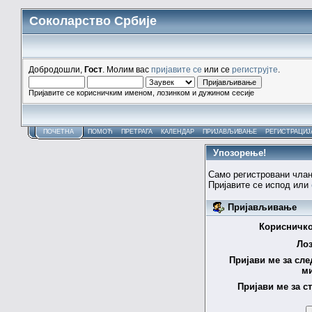
Соколарство Србије
Добродошли,
Гост
. Молим вас
пријавите се
или се
региструјте
.
Пријавите се корисничким именом, лозинком и дужином сесије
ПОЧЕТНА
ПОМОЋ
ПРЕТРАГА
КАЛЕНДАР
ПРИЈАВЉИВАЊЕ
РЕГИСТРАЦИЈ
Упозорење!
Само регистровани члан
Пријавите се испод или
Пријављивање
Корисничко
Лоз
Пријави ме за сле
ми
Пријави ме за с